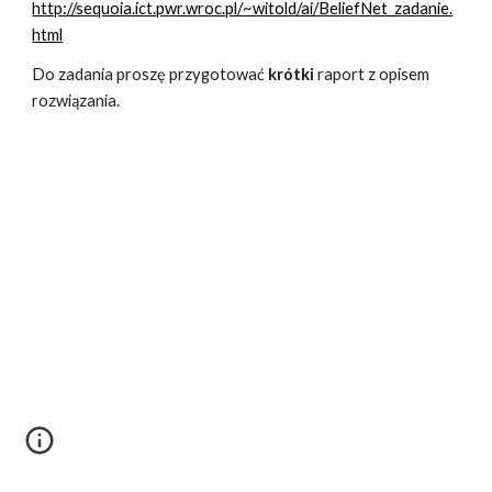
http://sequoia.ict.pwr.wroc.pl/~witold/ai/BeliefNet_zadanie.
html
Do zadania proszę przygotować 
krótki 
raport z opisem 
rozwiązania.