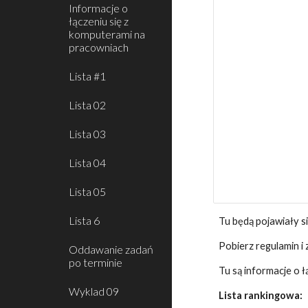
Informacje o
łączeniu się z
komputerami na
pracowniach
Lista #1
Lista 02
Lista 03
Lista 04
Lista 05
Lista 6
Tu będą pojawiały si
Pobierz regulamin i 
Oddawanie zadań
po terminie
Tu są informacje o 
Wyklad 09
Lista rankingowa: